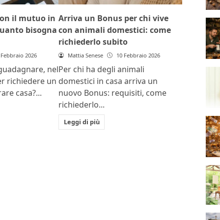
on il mutuo in
Arriva un Bonus per chi vive
 quanto bisogna
con animali domestici: come
richiederlo subito
 Febbraio 2026
Mattia Senese
10 Febbraio 2026
guadagnare, nel
Per chi ha degli animali
per richiedere un
domestici in casa arriva un
re casa?...
nuovo Bonus: requisiti, come
richiederlo...
Leggi di più