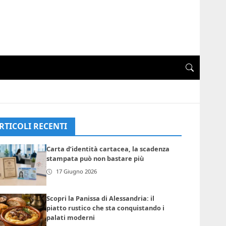
RTICOLI RECENTI
Carta d’identità cartacea, la scadenza
stampata può non bastare più
17 Giugno 2026
Scopri la Panissa di Alessandria: il
piatto rustico che sta conquistando i
palati moderni