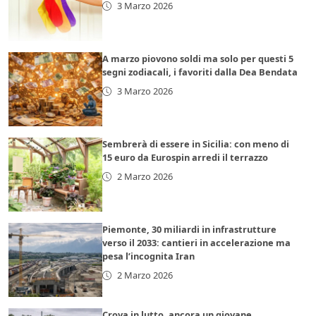
3 Marzo 2026
A marzo piovono soldi ma solo per questi 5
segni zodiacali, i favoriti dalla Dea Bendata
3 Marzo 2026
Sembrerà di essere in Sicilia: con meno di
15 euro da Eurospin arredi il terrazzo
2 Marzo 2026
Piemonte, 30 miliardi in infrastrutture
verso il 2033: cantieri in accelerazione ma
pesa l’incognita Iran
2 Marzo 2026
Crova in lutto, ancora un giovane