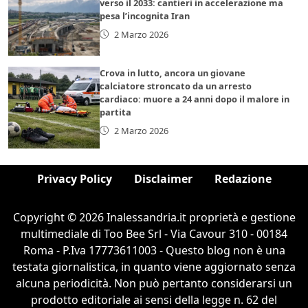
verso il 2033: cantieri in accelerazione ma
pesa l’incognita Iran
2 Marzo 2026
Crova in lutto, ancora un giovane
calciatore stroncato da un arresto
cardiaco: muore a 24 anni dopo il malore in
partita
2 Marzo 2026
Privacy Policy
Disclaimer
Redazione
Copyright © 2026 Inalessandria.it proprietà e gestione
multimediale di Too Bee Srl - Via Cavour 310 - 00184
Roma - P.Iva 17773611003 - Questo blog non è una
testata giornalistica, in quanto viene aggiornato senza
alcuna periodicità. Non può pertanto considerarsi un
prodotto editoriale ai sensi della legge n. 62 del