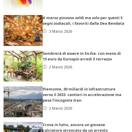
A marzo piovono soldi ma solo per questi 5
segni zodiacali, i favoriti dalla Dea Bendata
3 Marzo 2026
Sembrerà di essere in Sicilia: con meno di
15 euro da Eurospin arredi il terrazzo
2 Marzo 2026
Piemonte, 30 miliardi in infrastrutture
verso il 2033: cantieri in accelerazione ma
pesa l’incognita Iran
2 Marzo 2026
Crova in lutto, ancora un giovane
calciatore stroncato da un arresto