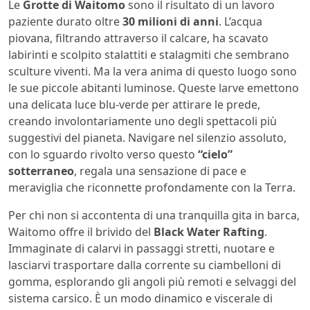
Le
Grotte di Waitomo
sono il risultato di un lavoro
paziente durato oltre
30 milioni di anni
. L’acqua
piovana, filtrando attraverso il calcare, ha scavato
labirinti e scolpito stalattiti e stalagmiti che sembrano
sculture viventi. Ma la vera anima di questo luogo sono
le sue piccole abitanti luminose. Queste larve emettono
una delicata luce blu-verde per attirare le prede,
creando involontariamente uno degli spettacoli più
suggestivi del pianeta. Navigare nel silenzio assoluto,
con lo sguardo rivolto verso questo
“cielo”
sotterraneo
, regala una sensazione di pace e
meraviglia che riconnette profondamente con la Terra.
Per chi non si accontenta di una tranquilla gita in barca,
Waitomo offre il brivido del
Black Water Rafting
.
Immaginate di calarvi in passaggi stretti, nuotare e
lasciarvi trasportare dalla corrente su ciambelloni di
gomma, esplorando gli angoli più remoti e selvaggi del
sistema carsico. È un modo dinamico e viscerale di