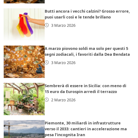
Butti ancora i vecchi calzini? Grosso errore,
puoi usarli così e le tende brillano
3 Marzo 2026
A marzo piovono soldi ma solo per questi 5
segni zodiacali, i favoriti dalla Dea Bendata
3 Marzo 2026
Sembrerà di essere in Sicilia: con meno di
15 euro da Eurospin arredi il terrazzo
2 Marzo 2026
Piemonte, 30 miliardi in infrastrutture
verso il 2033: cantieri in accelerazione ma
pesa l’incognita Iran