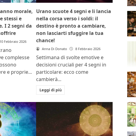
hanno morale,
Urano scuote 4 segni e li lancia
e stessi e
nella corsa verso i soldi: il
. I 2 segni da
destino è pronto a cambiare,
offrire
non lasciarti sfuggire la tua
chance!
10 Febbraio 2026
Anna Di Donato
8 Febbraio 2026
trano
ve complesse
Settimana di svolte emotive e
possono
decisioni cruciali per 4 segni in
re e proprie...
particolare: ecco come
cambierà...
Leggi di più