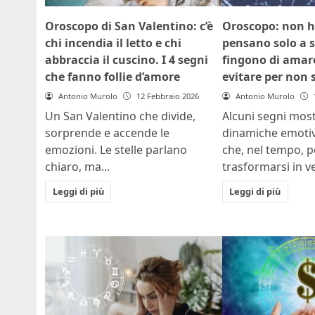
Oroscopo di San Valentino: c’è
Oroscopo: non 
chi incendia il letto e chi
pensano solo a s
abbraccia il cuscino. I 4 segni
fingono di amare
che fanno follie d’amore
evitare per non s
Antonio Murolo
12 Febbraio 2026
Antonio Murolo
Un San Valentino che divide,
Alcuni segni mos
sorprende e accende le
dinamiche emoti
emozioni. Le stelle parlano
che, nel tempo, 
chiaro, ma...
trasformarsi in ve
Leggi di più
Leggi di più