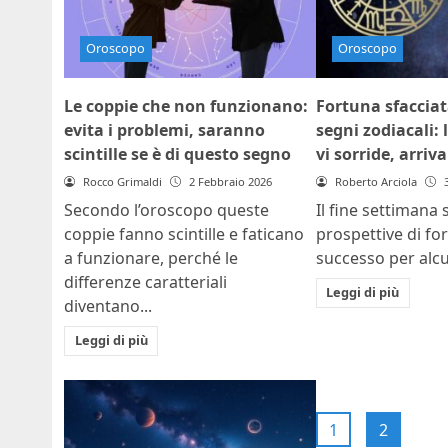
Oroscopo
Oroscopo
Le coppie che non funzionano:
Fortuna sfacciat
evita i problemi, saranno
segni zodiacali:
scintille se è di questo segno
vi sorride, arriv
Rocco Grimaldi
2 Febbraio 2026
Roberto Arciola
Secondo l’oroscopo queste
Il fine settimana 
coppie fanno scintille e faticano
prospettive di fo
a funzionare, perché le
successo per alcun
differenze caratteriali
Leggi di più
diventano...
Leggi di più
1
2