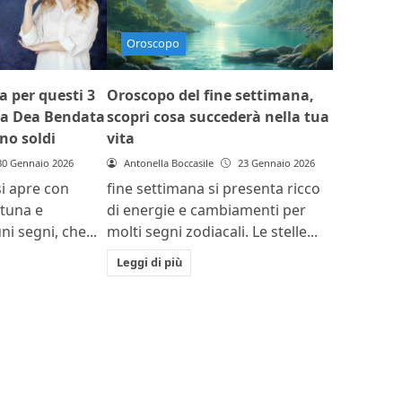
Oroscopo
a per questi 3
Oroscopo del fine settimana,
 la Dea Bendata
scopri cosa succederà nella tua
ano soldi
vita
30 Gennaio 2026
Antonella Boccasile
23 Gennaio 2026
si apre con
fine settimana si presenta ricco
rtuna e
di energie e cambiamenti per
i segni, che...
molti segni zodiacali. Le stelle...
Leggi di più