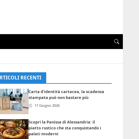
RTICOLI RECENTI
Carta d’identità cartacea, la scadenza
stampata può non bastare più
17 Giugno 2026
Scopri la Panissa di Alessandria: il
piatto rustico che sta conquistando i
palati moderni