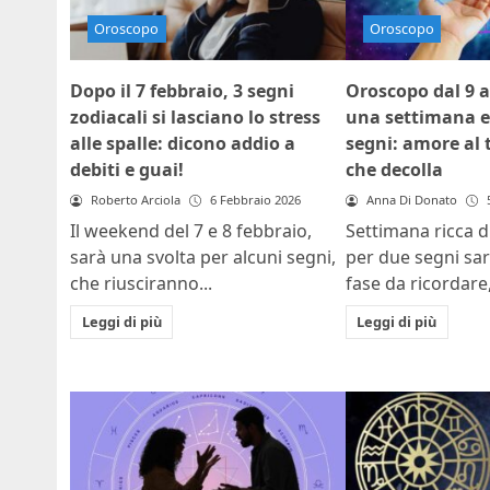
Oroscopo
Oroscopo
Dopo il 7 febbraio, 3 segni
Oroscopo dal 9 a
zodiacali si lasciano lo stress
una settimana e
alle spalle: dicono addio a
segni: amore al 
debiti e guai!
che decolla
Roberto Arciola
6 Febbraio 2026
Anna Di Donato
Il weekend del 7 e 8 febbraio,
Settimana ricca di
sarà una svolta per alcuni segni,
per due segni sa
che riusciranno...
fase da ricordare,
Leggi di più
Leggi di più