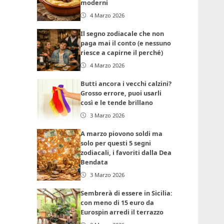
moderni
4 Marzo 2026
Il segno zodiacale che non
paga mai il conto (e nessuno
riesce a capirne il perché)
4 Marzo 2026
Butti ancora i vecchi calzini?
Grosso errore, puoi usarli
così e le tende brillano
3 Marzo 2026
A marzo piovono soldi ma
solo per questi 5 segni
zodiacali, i favoriti dalla Dea
Bendata
3 Marzo 2026
Sembrerà di essere in Sicilia:
con meno di 15 euro da
Eurospin arredi il terrazzo