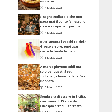
moderni
4 Marzo 2026
Il segno zodiacale che non
paga mai il conto (e nessuno
riesce a capirne il perché)
4 Marzo 2026
Butti ancora i vecchi calzini?
Grosso errore, puoi usarli
così e le tende brillano
3 Marzo 2026
A marzo piovono soldi ma
solo per questi 5 segni
zodiacali, i favoriti dalla Dea
Bendata
3 Marzo 2026
Sembrerà di essere in Sicilia:
con meno di 15 euro da
Eurospin arredi il terrazzo