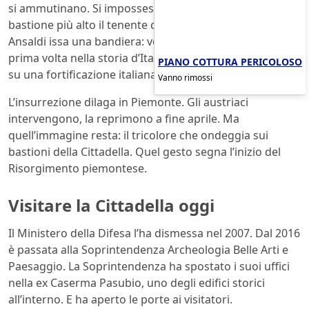
si ammutinano. Si impossessano della fortezza. Sul
bastione più alto il tenente colonnello Guglielmo
Ansaldi issa una bandiera: verde, bianco e rosso. È la
prima volta nella storia d’Italia che il tricolore sventola
PIANO COTTURA PERICOLOSO
su una fortificazione italiana.
Vanno rimossi
L’insurrezione dilaga in Piemonte. Gli austriaci
intervengono, la reprimono a fine aprile. Ma
quell’immagine resta: il tricolore che ondeggia sui
bastioni della Cittadella. Quel gesto segna l’inizio del
Risorgimento piemontese.
Visitare la Cittadella oggi
Il Ministero della Difesa l’ha dismessa nel 2007. Dal 2016
è passata alla Soprintendenza Archeologia Belle Arti e
Paesaggio. La Soprintendenza ha spostato i suoi uffici
nella ex Caserma Pasubio, uno degli edifici storici
all’interno. E ha aperto le porte ai visitatori.