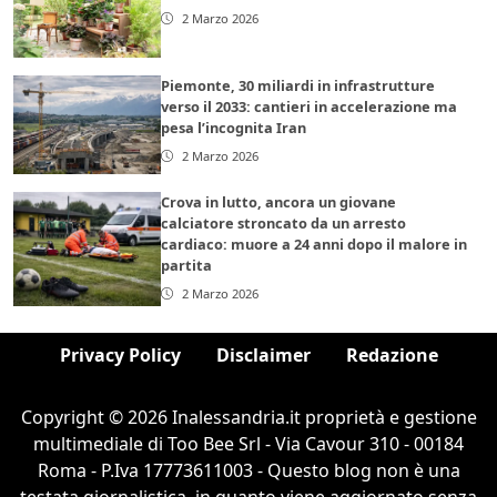
2 Marzo 2026
Piemonte, 30 miliardi in infrastrutture
verso il 2033: cantieri in accelerazione ma
pesa l’incognita Iran
2 Marzo 2026
Crova in lutto, ancora un giovane
calciatore stroncato da un arresto
cardiaco: muore a 24 anni dopo il malore in
partita
2 Marzo 2026
Privacy Policy
Disclaimer
Redazione
Copyright © 2026 Inalessandria.it proprietà e gestione
multimediale di Too Bee Srl - Via Cavour 310 - 00184
Roma - P.Iva 17773611003 - Questo blog non è una