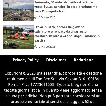
Piemonte, 30 miliardi in infrastrutture
verso il 2033: cantieri in accelerazione ma
pesa l’incognita Iran
2 Marzo 2026
Crova in lutto, ancora un giovane
calciatore stroncato da un arresto
cardiaco: muore a 24 anni dopo il malore in
partita
2 Marzo 2026
Privacy Policy
Disclaimer
Redazione
Copyright © 2026 Inalessandria.it proprietà e gestione
multimediale di Too Bee Srl - Via Cavour 310 - 00184
Roma - P.Iva 17773611003 - Questo blog non è una
testata giornalistica, in quanto viene aggiornato senza
alcuna periodicità. Non può pertanto considerarsi un
prodotto editoriale ai sensi della legge n. 62 del