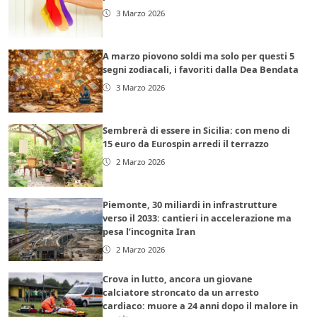
3 Marzo 2026
A marzo piovono soldi ma solo per questi 5
segni zodiacali, i favoriti dalla Dea Bendata
3 Marzo 2026
Sembrerà di essere in Sicilia: con meno di
15 euro da Eurospin arredi il terrazzo
2 Marzo 2026
Piemonte, 30 miliardi in infrastrutture
verso il 2033: cantieri in accelerazione ma
pesa l’incognita Iran
2 Marzo 2026
Crova in lutto, ancora un giovane
calciatore stroncato da un arresto
cardiaco: muore a 24 anni dopo il malore in