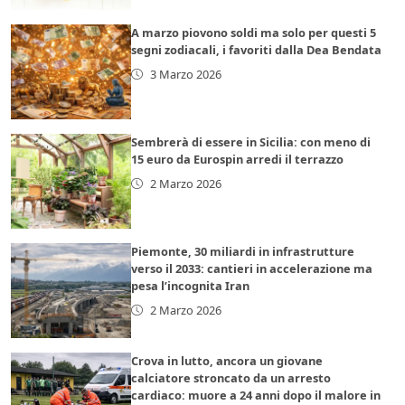
A marzo piovono soldi ma solo per questi 5
segni zodiacali, i favoriti dalla Dea Bendata
3 Marzo 2026
Sembrerà di essere in Sicilia: con meno di
15 euro da Eurospin arredi il terrazzo
2 Marzo 2026
Piemonte, 30 miliardi in infrastrutture
verso il 2033: cantieri in accelerazione ma
pesa l’incognita Iran
2 Marzo 2026
Crova in lutto, ancora un giovane
calciatore stroncato da un arresto
cardiaco: muore a 24 anni dopo il malore in