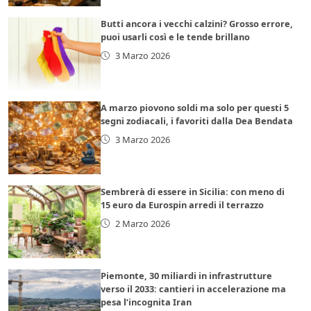
Butti ancora i vecchi calzini? Grosso errore,
puoi usarli così e le tende brillano
3 Marzo 2026
A marzo piovono soldi ma solo per questi 5
segni zodiacali, i favoriti dalla Dea Bendata
3 Marzo 2026
Sembrerà di essere in Sicilia: con meno di
15 euro da Eurospin arredi il terrazzo
2 Marzo 2026
Piemonte, 30 miliardi in infrastrutture
verso il 2033: cantieri in accelerazione ma
pesa l’incognita Iran