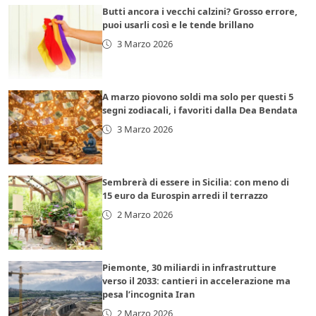
Butti ancora i vecchi calzini? Grosso errore,
puoi usarli così e le tende brillano
3 Marzo 2026
A marzo piovono soldi ma solo per questi 5
segni zodiacali, i favoriti dalla Dea Bendata
3 Marzo 2026
Sembrerà di essere in Sicilia: con meno di
15 euro da Eurospin arredi il terrazzo
2 Marzo 2026
Piemonte, 30 miliardi in infrastrutture
verso il 2033: cantieri in accelerazione ma
pesa l’incognita Iran
2 Marzo 2026