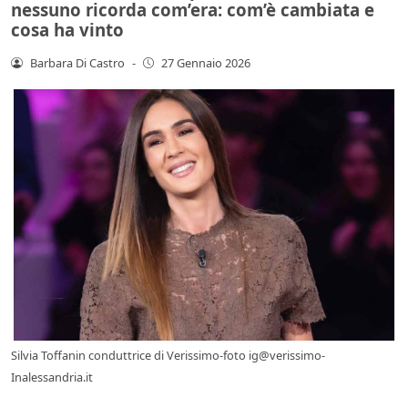
nessuno ricorda com’era: com’è cambiata e
cosa ha vinto
Barbara Di Castro
-
27 Gennaio 2026
Silvia Toffanin conduttrice di Verissimo-foto ig@verissimo-
Inalessandria.it